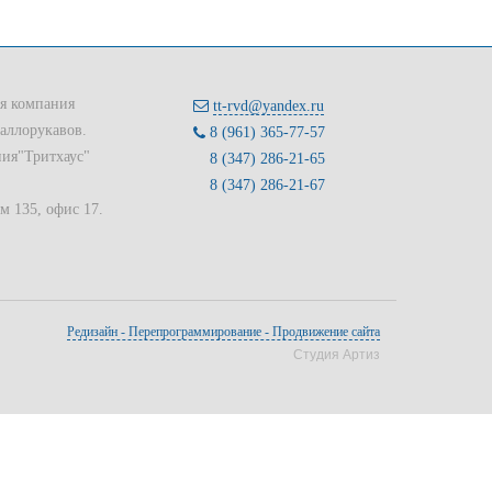
ая компания
tt-rvd@yandex.ru
аллорукавов.
8 (961) 365-77-57
ия"Тритхаус"
8 (347) 286-21-65
8 (347) 286-21-67
ом 135, офис 17.
Редизайн - Перепрограммирование - Продвижение сайта
Студия Артиз