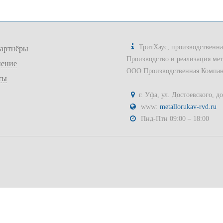
ТритХаус, производственн
артнёры
Производство и реализация мет
ение
ООО Производственная Компан
ты
г. Уфа, ул. Достоевского, д
www:
metallorukav-rvd.ru
Пнд-Птн 09:00 – 18:00