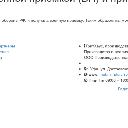
 обороны РФ, и получила военную приемку. Таким образом мы мо
артнёры
ТритХаус, производст
ение
Производство и реализ
ы
ООО Производственная
г. Уфа, ул. Достоевск
www:
metallorukav-rv
Пнд-Птн 09:00 – 18:
Реди