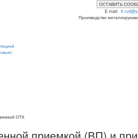
ОСТАВИТЬ СООБ
E-mail:
tt-rvd@y
Производство металлорукав
оляцией
новые)
риемкой ОТК
енной приемкой (ВП) и пр