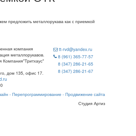
жем предложить металлорукава как с приемкой
венная компания
tt-rvd@yandex.ru
ация металлорукавов.
8 (961) 365-77-57
 Компания"Тритхаус"
8 (347) 286-21-65
8 (347) 286-21-67
ого, дом 135, офис 17.
d.ru
00
зайн - Перепрограммирование - Продвижение сайта
Студия Артиз