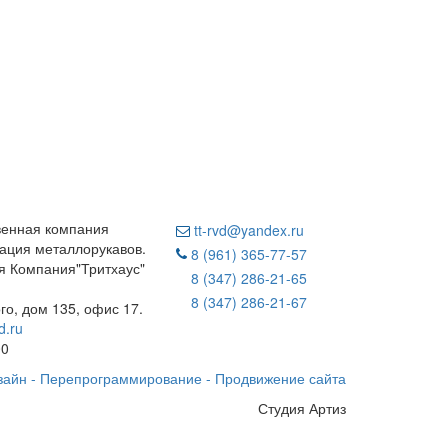
венная компания
tt-rvd@yandex.ru
ация металлорукавов.
8 (961) 365-77-57
 Компания"Тритхаус"
8 (347) 286-21-65
8 (347) 286-21-67
ого, дом 135, офис 17.
d.ru
00
зайн - Перепрограммирование - Продвижение сайта
Студия Артиз