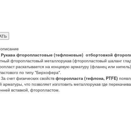
АТЬ
 описание
Рукава фторопластовые (тефлоновые) отбортовкой фторопл
тный фторопластовый металлорукав (фторопластовый шаланг глад
ропласт раскатывается на концевую арматуру (фланец или нипель
астового по типу "Берхофера"
.
ет физических свойств
фторопласта (тефлона, PTFE)
появля
й арматуры, что позволяет изготовить металлорукав где перекачива
енней вставкой, фторопластом.