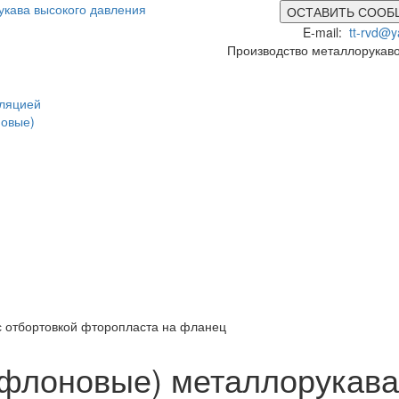
ОСТАВИТЬ СООБ
E-mail:
tt-rvd@y
Производство металлорукав
оляцией
новые)
с отбортовкой фторопласта на фланец
флоновые) металлорукава 