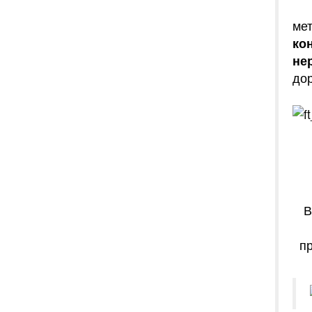
Да
ме
ко
не
дор
В
п