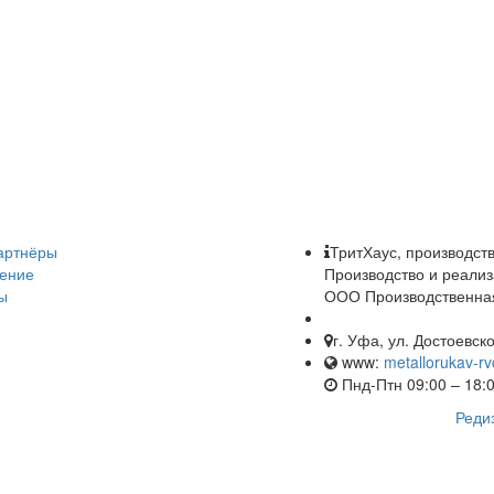
артнёры
ТритХаус, производст
ение
Производство и реализ
ы
ООО Производственная
г. Уфа, ул. Достоевск
www:
metallorukav-rv
Пнд-Птн 09:00 – 18:
Реди